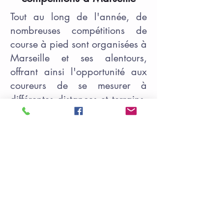
Tout au long de l'année, de
nombreuses compétitions de
course à pied sont organisées à
Marseille et ses alentours,
offrant ainsi l'opportunité aux
coureurs de se mesurer à
différentes distances et terrains.
Parmi les incontournables, on
retrouve :
La Marseillaise des Femmes
,
avec qui nous sommes en
partenariat :
c'est l'événement sportif et