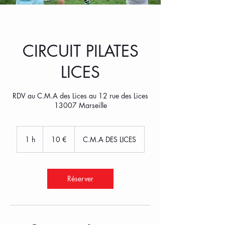
CIRCUIT PILATES
LICES
RDV au C.M.A des Lices au 12 rue des Lices
13007 Marseille
10
euros
1 h
1
10 €
C.M.A DES LICES
Réserver