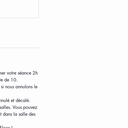
mmer votre séance 2h
te de 10.
 si nous annulons le
nnulé et décalé.
salles. Vous pouvez
t dans la salle des
Floor !