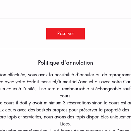
Réserver
Politique d'annulation
tion effectuée, vous avez la possibilité d'annuler ou de reprogra
ce avec votre Forfait mensuel/trimestriel/annuel ou avec votre Car
un cours à l'unité, il ne sera ni remboursable ni échangeable sauf
cours.
le cours il doit y avoir minimum 3 réservations sinon le cours est a
aux cours avec des baskets propres pour préserver la propreté des 
re tapis et serviettes, nous avons des tapis disponibles uniquemen
Lices.
de votre compréhension, il est temps de se retrouver sur le Dance 